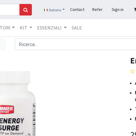
Contact
Refer
Sign in
Italiano
TORI​
KIT
ESSENZIALI
SALE
E
2