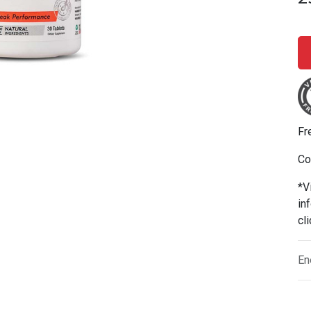
Fr
Co
*V
in
cl
En