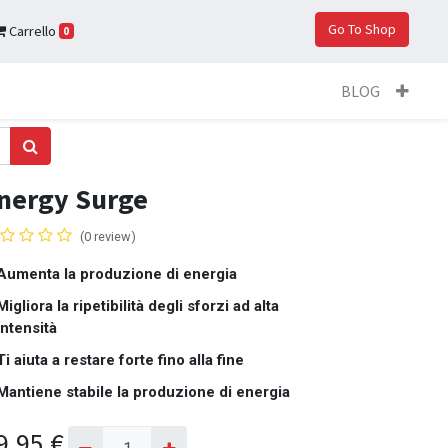
Go To Shop
Carrello
0
BLOG
nergy Surge
(0 review)
Aumenta la produzione di energia
Migliora la ripetibilità degli sforzi ad alta
intensità
Ti aiuta a restare forte fino alla fine
Mantiene stabile la produzione di energia
9,95
€