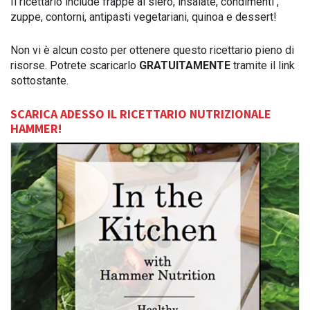
Il ricettario include frappè al siero, insalate, condimenti ,
zuppe, contorni, antipasti vegetariani, quinoa e dessert!
Non vi è alcun costo per ottenere questo ricettario pieno di
risorse. Potrete scaricarlo
GRATUITAMENTE
tramite il link
sottostante.
SCARICA ADESSO IL RICETTARIO NUTRIZIONALE
HAMMER!