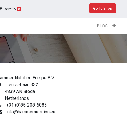
Go To Shop
Carrello
0
BLOG
ammer Nutrition Europe B.V.
Leursebaan 332
839 AN Breda
etherlands
+31 (0)85-208-6085
info@hammernutrition.eu