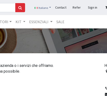
Contact
Refer
Sign in
Italiano
TORI​
KIT
ESSENZIALI
SALE
azienda o i servizi che offriamo.
H
a possibile.
4
N