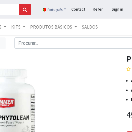
Contact
Refer
Sign in
Português
S
KITS
PRODUTOS BÁSICOS
SALDOS
P
4