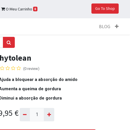
Go To Shop
O Meu Carrinho
0
BLOG
hytolean
(0 review)
Ajuda a bloquear a absorção do amido
Aumenta a queima de gordura
Diminui a absorção de gordura
9,95
€