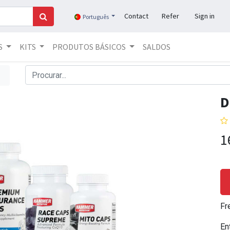
Contact
Refer
Sign in
Português
S
KITS
PRODUTOS BÁSICOS
SALDOS
D
1
Fr
En