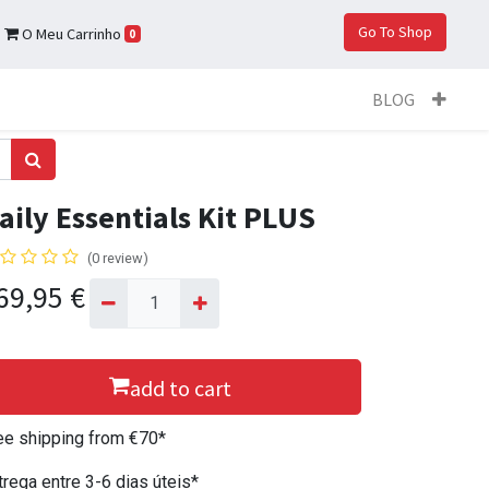
Go To Shop
O Meu Carrinho
0
BLOG
aily Essentials Kit PLUS
(0 review)
69,95
€
add to cart
ee shipping from €70*
trega entre 3-6 dias úteis*