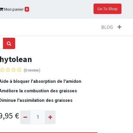
Go To Shop
Mon panier
0
BLOG
hytolean
(0 review)
Aide à bloquer l'absorption de l'amidon
Améliore la combustion des graisses
Diminue l'assimilation des graisses
9,95
€