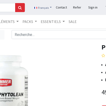
Contact
Refer
Sign in
Français
LÉMENTS
PACKS
ESSENTIELS
SALE
P
4