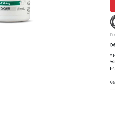
Fr
Dé
* 
vé
pa
Ga