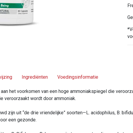
Fr
Ge
*V
vo
ijzing
Ingrediënten
Voedingsinformatie
j aan het voorkomen van een hoge ammoniakspiegel die veroorza
die veroorzaakt wordt door ammoniak.
wd zijn uit “de drie vriendelijke” soorten—L. acidophilus, B. bif
voor een gezonde.