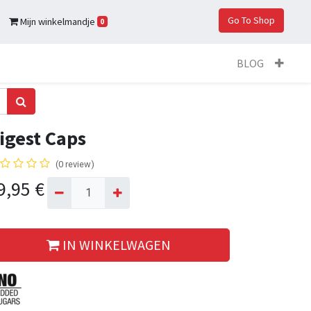
Go To Shop
Mijn winkelmandje
0
BLOG
igest Caps
(0 review)
9,95
€
IN WINKELWAGEN