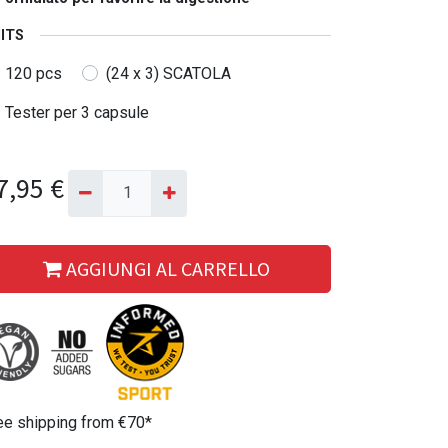
ITS
120 pcs
(24 x 3) SCATOLA
Tester per 3 capsule
7,95
€
AGGIUNGI AL CARRELLO
ee shipping from €70*