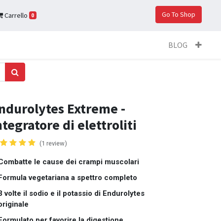
Go To Shop
Carrello
0
BLOG
ndurolytes Extreme -
ntegratore di elettroliti
(1 review)
Combatte le cause dei crampi muscolari
Formula vegetariana a spettro completo
3 volte il sodio e il potassio di Endurolytes
originale
Formulato per favorire la digestione