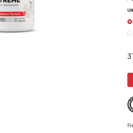
UN
3
Fr