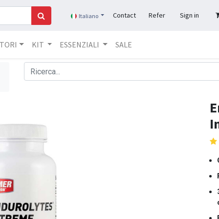
Contact
Refer
Sign in
Italiano
TORI​
KIT
ESSENZIALI
SALE
E
I