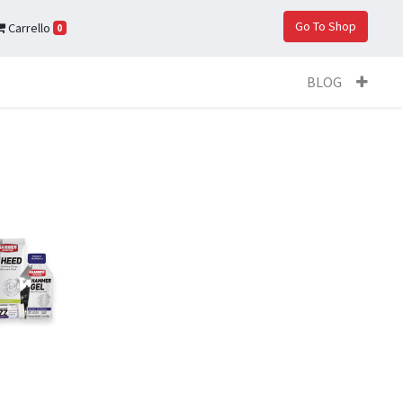
Go To Shop
Carrello
0
BLOG