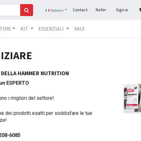
Contact
Refer
Sign in
Italiano
TORI​
KIT
ESSENZIALI
SALE
IZIARE
GI DELLA HAMMER NUTRITION
 un ESPERTO
no i migliori del settore!
ne dei prodotti esatti per soddisfare le tue
ze!
-208-6085