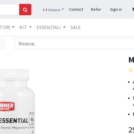
Contact
Refer
Sign in
Italiano
TORI​
KIT
ESSENZIALI
SALE
M
2