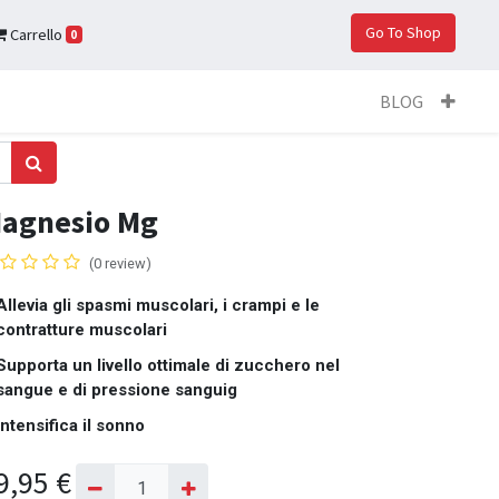
Go To Shop
Carrello
0
BLOG
agnesio Mg
(0 review)
Allevia gli spasmi muscolari, i crampi e le
contratture muscolari
Supporta un livello ottimale di zucchero nel
sangue e di pressione sanguig
Intensifica il sonno
9,95
€