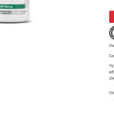
Fr
Co
*V
in
cl
Ma