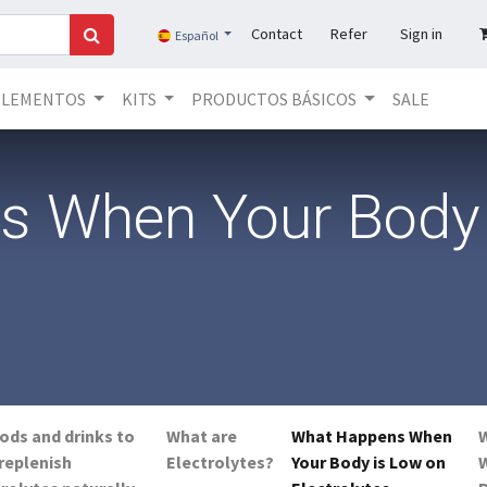
Contact
Refer
Sign in
Español
PLEMENTOS
KITS
PRODUCTOS BÁSICOS
SALE
 When Your Body 
ods and drinks to
What are
What Happens When
replenish
Electrolytes?
Your Body is Low on