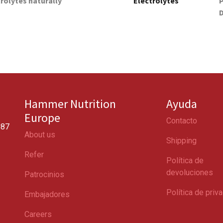
rolytes naturally
Electrolytes
P
Hammer Nutrition
Ayuda
Europe
Contacto
987
About us
Shipping
Refer
Política de
devoluciones
Patrocinios
Política de priv
Embajadores
Careers