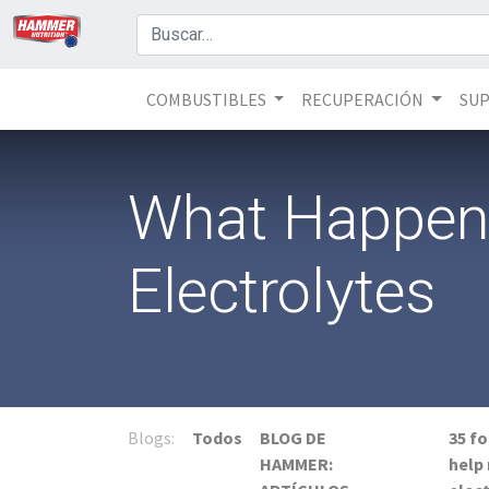
COMBUSTIBLES
RECUPERACIÓN
SU
What Happens
Electrolytes
Blogs:
Todos
BLOG DE
35 fo
HAMMER:
help 