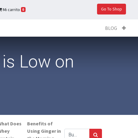
Go To Shop
Mi carrito
0
BLOG
is Low on
What Does
Benefits of
Whey
Using Ginger in