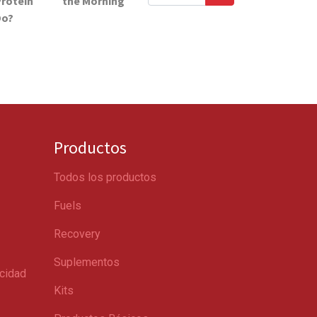
rotein
the Morning
Do?
Productos
Todos los productos
Fuels
Recovery
Suplementos
acidad
Kits