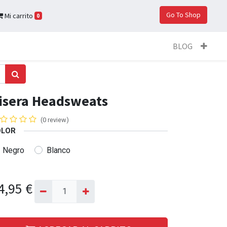
Go To Shop
Mi carrito
0
BLOG
isera Headsweats
(0 review)
OLOR
Negro
Blanco
4,95
€