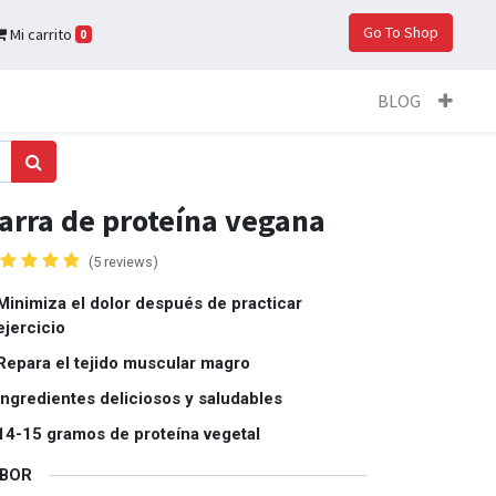
Go To Shop
Mi carrito
0
BLOG
arra de proteína vegana
(5 reviews)
Minimiza el dolor después de practicar
ejercicio
Repara el tejido muscular magro
Ingredientes deliciosos y saludables
14-15 gramos de proteína vegetal
ABOR