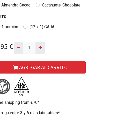
Almendra Cacao
Cacahuete-Chocolate
ITS
1 porcion
(12 x 1) CAJA
,95
€
AGREGAR AL CARRITO
ee shipping from €70*
trega entre 3 y 6 días laborables*