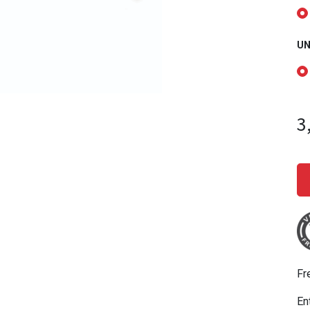
UN
3
Fr
En