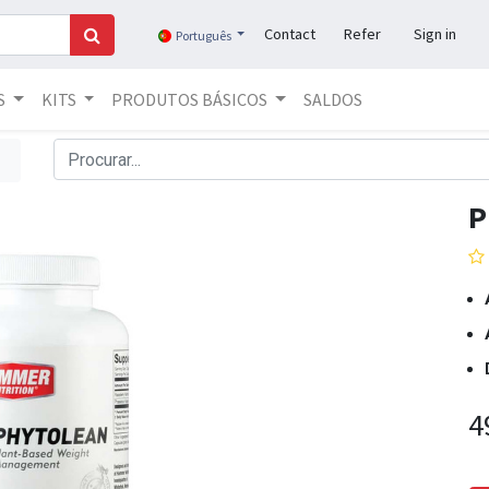
Contact
Refer
Sign in
Português
S
KITS
PRODUTOS BÁSICOS
SALDOS
P
4