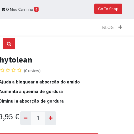
Go To Shop
O Meu Carrinho
0
BLOG
hytolean
(0 review)
Ajuda a bloquear a absorção do amido
Aumenta a queima de gordura
Diminui a absorção de gordura
9,95
€