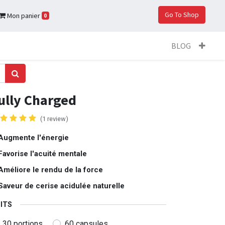
Go To Shop
Mon panier
0
BLOG
ully Charged
(1 review)
Augmente l'énergie
Favorise l'acuité mentale
Améliore le rendu de la force
Saveur de cerise acidulée naturelle
ITS
30 portions
60 capsules