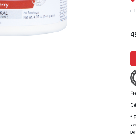
4
Fr
Dé
* 
vé
pa