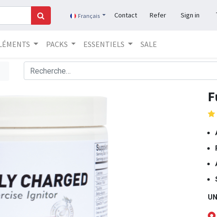
Contact
Refer
Sign in
Français
LÉMENTS
PACKS
ESSENTIELS
SALE
F
UN