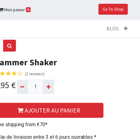
Go To Shop
Mon panier
0
BLOG
ammer Shaker
(2 reviews)
,95
€
AJOUTER AU PANIER
ee shipping from €70*
lai de livraison entre 3 et 6 jours ouvrables *