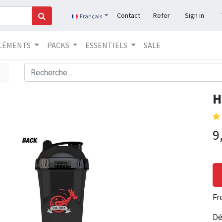
Contact
Refer
Sign in
Français
LÉMENTS
PACKS
ESSENTIELS
SALE
H
9
Fr
Dé