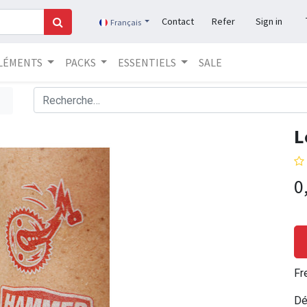
Contact
Refer
Sign in
Français
LÉMENTS
PACKS
ESSENTIELS
SALE
L
0
Fr
Dé