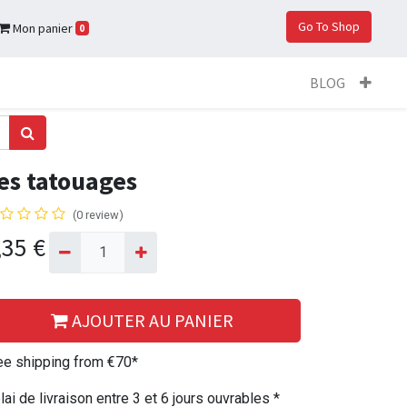
Go To Shop
Mon panier
0
BLOG
es tatouages
(0 review)
,35
€
AJOUTER AU PANIER
ee shipping from €70*
lai de livraison entre 3 et 6 jours ouvrables *