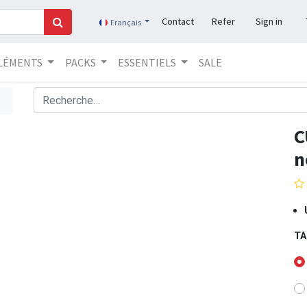
Contact
Refer
Sign in
Français
LÉMENTS
PACKS
ESSENTIELS
SALE
C
n
TA