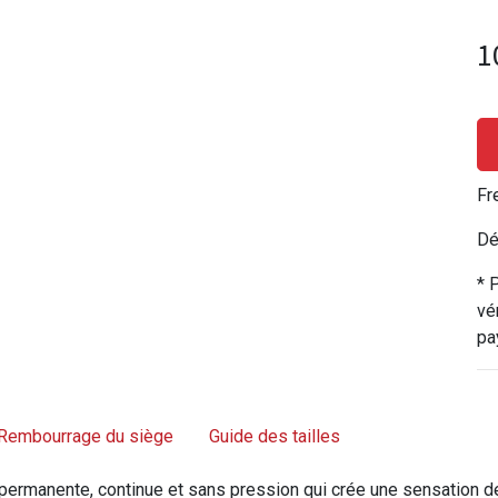
1
Fr
Dé
* 
vé
pa
Rembourrage du siège
Guide des tailles
permanente, continue et sans pression qui crée une sensation de