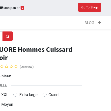
Go To Shop
Mon panier
0
BLOG
UORE Hommes Cuissard
oir
(0 review)
Unisex
ILLE
XXL
Extra large
Grand
Moyen